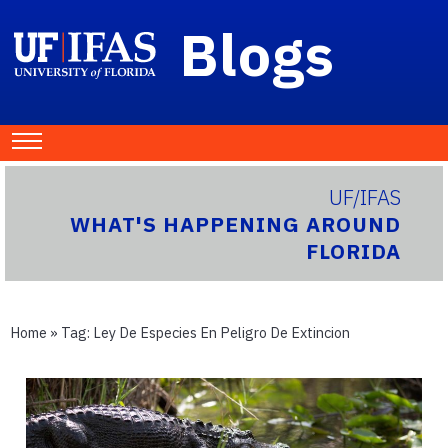
Blogs
UF/IFAS
WHAT'S HAPPENING AROUND
FLORIDA
Home
» Tag:
Ley De Especies En Peligro De Extincion