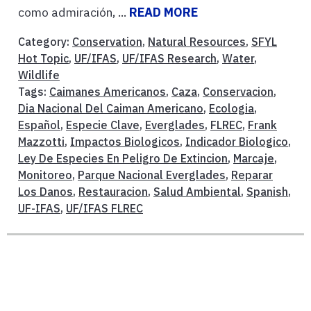
como admiración, ...
READ MORE
Category:
Conservation
,
Natural Resources
,
SFYL
Hot Topic
,
UF/IFAS
,
UF/IFAS Research
,
Water
,
Wildlife
Tags:
Caimanes Americanos
,
Caza
,
Conservacion
,
Dia Nacional Del Caiman Americano
,
Ecologia
,
Español
,
Especie Clave
,
Everglades
,
FLREC
,
Frank
Mazzotti
,
Impactos Biologicos
,
Indicador Biologico
,
Ley De Especies En Peligro De Extincion
,
Marcaje
,
Monitoreo
,
Parque Nacional Everglades
,
Reparar
Los Danos
,
Restauracion
,
Salud Ambiental
,
Spanish
,
UF-IFAS
,
UF/IFAS FLREC