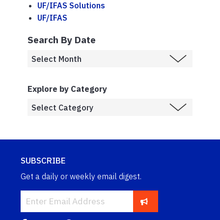
UF/IFAS Solutions
UF/IFAS
Search By Date
Explore by Category
SUBSCRIBE
Get a daily or weekly email digest.