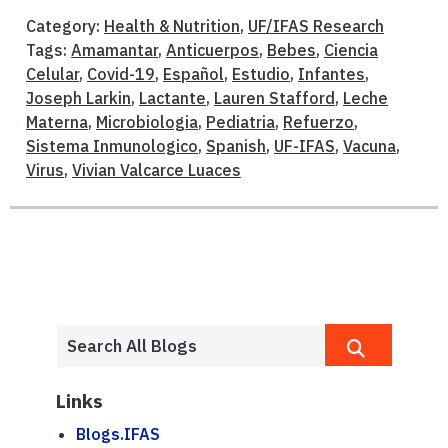
Category:
Health & Nutrition
,
UF/IFAS Research
Tags:
Amamantar
,
Anticuerpos
,
Bebes
,
Ciencia
Celular
,
Covid-19
,
Español
,
Estudio
,
Infantes
,
Joseph Larkin
,
Lactante
,
Lauren Stafford
,
Leche
Materna
,
Microbiologia
,
Pediatria
,
Refuerzo
,
Sistema Inmunologico
,
Spanish
,
UF-IFAS
,
Vacuna
,
Virus
,
Vivian Valcarce Luaces
Links
Blogs.IFAS