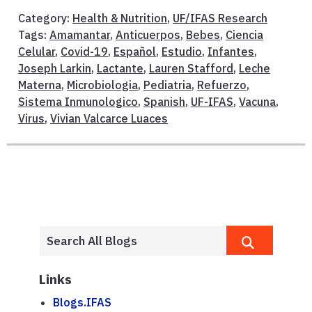
Category:
Health & Nutrition
,
UF/IFAS Research
Tags:
Amamantar
,
Anticuerpos
,
Bebes
,
Ciencia
Celular
,
Covid-19
,
Español
,
Estudio
,
Infantes
,
Joseph Larkin
,
Lactante
,
Lauren Stafford
,
Leche
Materna
,
Microbiologia
,
Pediatria
,
Refuerzo
,
Sistema Inmunologico
,
Spanish
,
UF-IFAS
,
Vacuna
,
Virus
,
Vivian Valcarce Luaces
Links
Blogs.IFAS