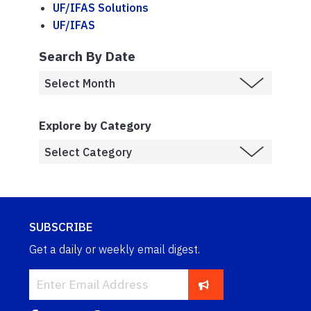
UF/IFAS Solutions
UF/IFAS
Search By Date
Explore by Category
SUBSCRIBE
Get a daily or weekly email digest.