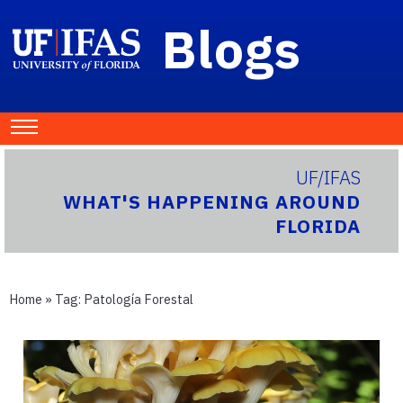
Blogs
UF/IFAS
WHAT'S HAPPENING AROUND
FLORIDA
Home
» Tag:
Patología Forestal