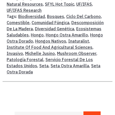
Natural Resources
,
SFYL Hot Topic
,
UF/IFAS
,
UF/IFAS Research
Tags:
Biodiversidad
,
Bosques
,
Ciclo Del Carbono
,
Comestible
,
Comunidad Fúngica
,
Descomposición
De La Madera
,
Diversidad Genética
,
Ecosistemas
Saludables
,
Hongo
,
Hongo Ostra Amarillo
,
Hongo
Ostra Dorado
,
Hongos Nativos
,
Inaturalist
,
Institute Of Food And Agricultural Sciences
,
Invasivo
,
Michelle Jusino
,
Mushroom Observer
,
Patología Forestal
,
Servicio Forestal De Los
Estados Unidos
,
Seta
,
Seta Ostra Amarilla
,
Seta
Ostra Dorada