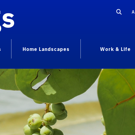
gs
A
s
Home Landscapes
Work & Life