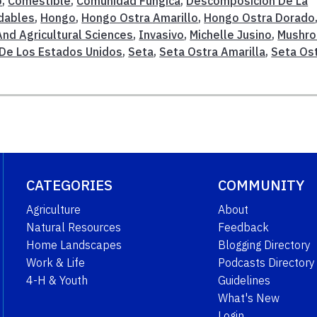
o
,
Comestible
,
Comunidad Fúngica
,
Descomposición De La
dables
,
Hongo
,
Hongo Ostra Amarillo
,
Hongo Ostra Dorado
And Agricultural Sciences
,
Invasivo
,
Michelle Jusino
,
Mushr
 De Los Estados Unidos
,
Seta
,
Seta Ostra Amarilla
,
Seta Os
CATEGORIES
COMMUNITY
Agriculture
About
Natural Resources
Feedback
Home Landscapes
Blogging Directory
Work & Life
Podcasts Directory
4-H & Youth
Guidelines
What's New
Login