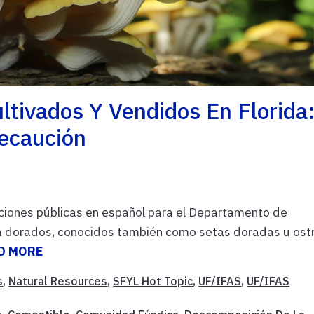
tivados Y Vendidos En Florida
recaución
ciones públicas en español para el Departamento de
a dorados, conocidos también como setas doradas u ost
D MORE
s
,
Natural Resources
,
SFYL Hot Topic
,
UF/IFAS
,
UF/IFAS