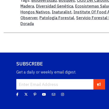
Tags:
Biodiversidad
,
Bosques
,
Ciclo Del Carbon
Madera
,
Diversidad Genética
,
Ecosistemas Salu
Hongos Nativos
,
Inaturalist
,
Institute Of Food 
Observer
,
Patología Forestal
,
Servicio Forestal
Dorada
SUBSCRIBE
Get a daily or weekly email digest.