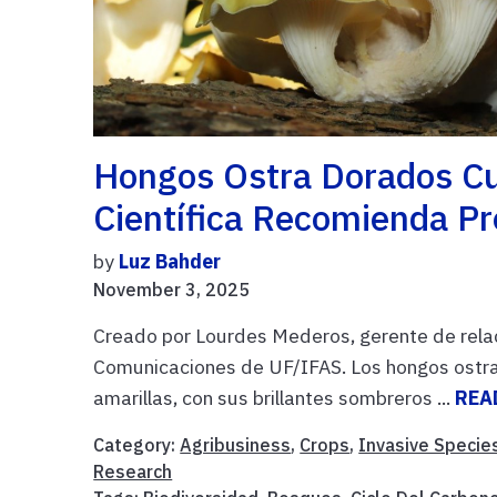
Hongos Ostra Dorados Cul
Científica Recomienda P
by
Luz Bahder
November 3, 2025
Creado por Lourdes Mederos, gerente de rela
Comunicaciones de UF/IFAS. Los hongos ostr
amarillas, con sus brillantes sombreros ...
REA
Category:
Agribusiness
,
Crops
,
Invasive Specie
Research