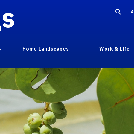
gs
A
s
Home Landscapes
Work & Life