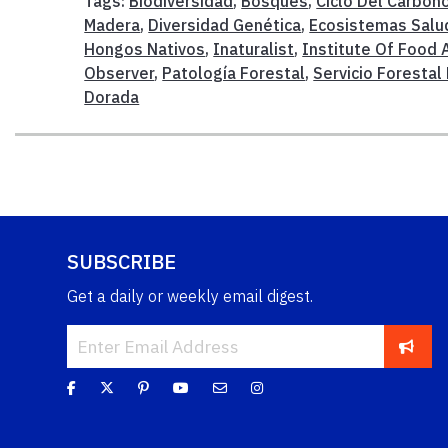
Tags:
Biodiversidad
,
Bosques
,
Ciclo Del Carbon
Madera
,
Diversidad Genética
,
Ecosistemas Salu
Hongos Nativos
,
Inaturalist
,
Institute Of Food 
Observer
,
Patología Forestal
,
Servicio Forestal
Dorada
SUBSCRIBE
Get a daily or weekly email digest.