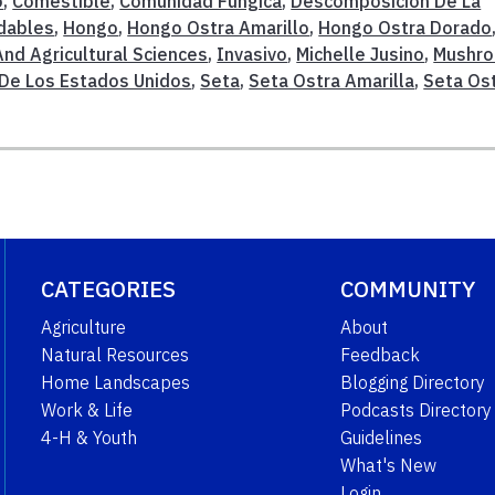
o
,
Comestible
,
Comunidad Fúngica
,
Descomposición De La
dables
,
Hongo
,
Hongo Ostra Amarillo
,
Hongo Ostra Dorado
And Agricultural Sciences
,
Invasivo
,
Michelle Jusino
,
Mushr
 De Los Estados Unidos
,
Seta
,
Seta Ostra Amarilla
,
Seta Os
CATEGORIES
COMMUNITY
Agriculture
About
Natural Resources
Feedback
Home Landscapes
Blogging Directory
Work & Life
Podcasts Directory
4-H & Youth
Guidelines
What's New
Login