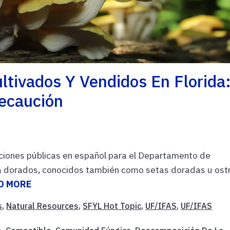
tivados Y Vendidos En Florida
recaución
ciones públicas en español para el Departamento de
a dorados, conocidos también como setas doradas u ost
D MORE
s
,
Natural Resources
,
SFYL Hot Topic
,
UF/IFAS
,
UF/IFAS