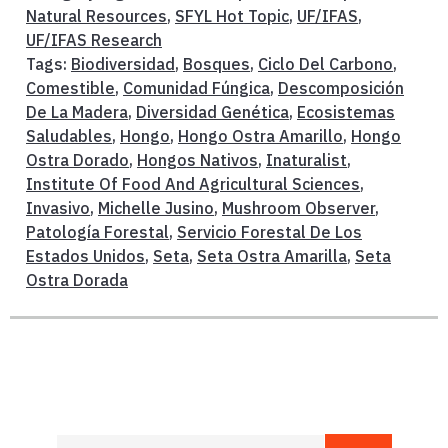
Natural Resources
,
SFYL Hot Topic
,
UF/IFAS
,
UF/IFAS Research
Tags:
Biodiversidad
,
Bosques
,
Ciclo Del Carbono
,
Comestible
,
Comunidad Fúngica
,
Descomposición
De La Madera
,
Diversidad Genética
,
Ecosistemas
Saludables
,
Hongo
,
Hongo Ostra Amarillo
,
Hongo
Ostra Dorado
,
Hongos Nativos
,
Inaturalist
,
Institute Of Food And Agricultural Sciences
,
Invasivo
,
Michelle Jusino
,
Mushroom Observer
,
Patología Forestal
,
Servicio Forestal De Los
Estados Unidos
,
Seta
,
Seta Ostra Amarilla
,
Seta
Ostra Dorada