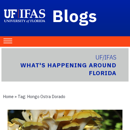
Blogs
UF/IFAS
WHAT'S HAPPENING AROUND
FLORIDA
Home
» Tag:
Hongo Ostra Dorado