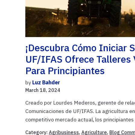
¡Descubra Cómo Iniciar S
UF/IFAS Ofrece Talleres 
Para Principiantes
by
Luz Bahder
March 18, 2024
Creado por Lourdes Mederos, gerente de rela
Comunicaciones de UF/IFAS. La agricultura en F
competitivo mercado actual, los principiantes 
Category:
Agribusiness
,
Agriculture
,
Blog Comm