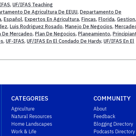
IFAS
,
UF/IFAS Teaching
rtamento De Agricultura De EEUU
,
Departamento De
a
,
Español
,
Expertos En Agricultura
,
Fincas
,
Florida
,
Gestion
dez
,
Luis Rodriguez Rosado
,
Manejo De Negocios
,
Mercade
n De Mercadeo
,
Plan De Negocios
,
Planeamiento
,
Principian
es
,
UF-IFAS
,
UF/IFAS En El Condado De Hardy
,
UF/IFAS En El
CATEGORIES
COMMUNITY
Agriculture
About
Natural Resources
Feedback
Home Landscapes
Blogging Directory
Work & Life
Podcasts Directory