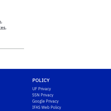
,
o
,
tes
,
POLICY
UF Privacy
SSN Privacy
Google Privacy
IFAS Web Policy