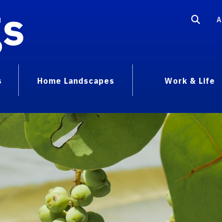
gs
A
s
Home Landscapes
Work & Life