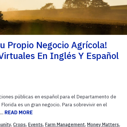
u Propio Negocio Agrícola!
Virtuales En Inglés Y Español
ciones públicas en español para el Departamento de
lorida es un gran negocio. Para sobrevivir en el
...
READ MORE
unity
,
Crops
,
Events
,
Farm Management
,
Money Matters
,