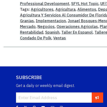
Professional Development
,
SFYL Hot Topic
,
UF/
Tags:
Agricultores
,
Agricultura
,
Alimentos
,
Depa
Agricultura Y Servicios Al Consumidor De Florid
Granjas
,
Implementacion
,
Jonael Bosques-Men
Mercado
,
Negocios
,
Operaciones Agricolas
,
Pla
Rentabilidad
,
Spanish
,
Taller En Espanol
,
Taller
Condado De Polk
,
Ventas
SUBSCRIBE
Get a daily or weekly email digest.