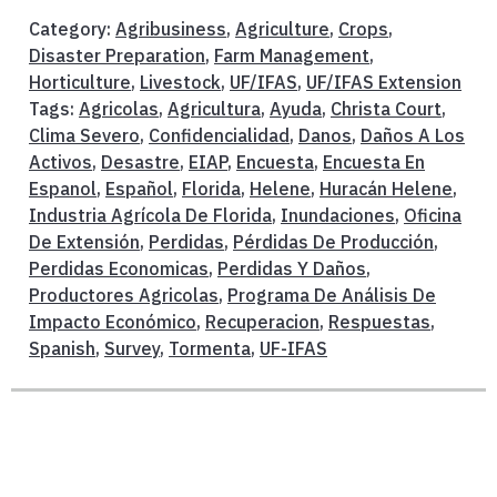
Category:
Agribusiness
,
Agriculture
,
Crops
,
Disaster Preparation
,
Farm Management
,
Horticulture
,
Livestock
,
UF/IFAS
,
UF/IFAS Extension
Tags:
Agricolas
,
Agricultura
,
Ayuda
,
Christa Court
,
Clima Severo
,
Confidencialidad
,
Danos
,
Daños A Los
Activos
,
Desastre
,
EIAP
,
Encuesta
,
Encuesta En
Espanol
,
Español
,
Florida
,
Helene
,
Huracán Helene
,
Industria Agrícola De Florida
,
Inundaciones
,
Oficina
De Extensión
,
Perdidas
,
Pérdidas De Producción
,
Perdidas Economicas
,
Perdidas Y Daños
,
Productores Agricolas
,
Programa De Análisis De
Impacto Económico
,
Recuperacion
,
Respuestas
,
Spanish
,
Survey
,
Tormenta
,
UF-IFAS