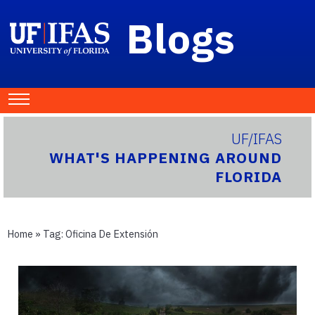
Blogs
UF/IFAS
WHAT'S HAPPENING AROUND
FLORIDA
Home
» Tag:
Oficina De Extensión