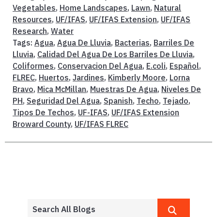
Vegetables
,
Home Landscapes
,
Lawn
,
Natural
Resources
,
UF/IFAS
,
UF/IFAS Extension
,
UF/IFAS
Research
,
Water
Tags:
Agua
,
Agua De Lluvia
,
Bacterias
,
Barriles De
Lluvia
,
Calidad Del Agua De Los Barriles De Lluvia
,
Coliformes
,
Conservacion Del Agua
,
E.coli
,
Español
,
FLREC
,
Huertos
,
Jardines
,
Kimberly Moore
,
Lorna
Bravo
,
Mica McMillan
,
Muestras De Agua
,
Niveles De
PH
,
Seguridad Del Agua
,
Spanish
,
Techo
,
Tejado
,
Tipos De Techos
,
UF-IFAS
,
UF/IFAS Extension
Broward County
,
UF/IFAS FLREC