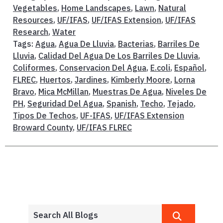
Vegetables
,
Home Landscapes
,
Lawn
,
Natural
Resources
,
UF/IFAS
,
UF/IFAS Extension
,
UF/IFAS
Research
,
Water
Tags:
Agua
,
Agua De Lluvia
,
Bacterias
,
Barriles De
Lluvia
,
Calidad Del Agua De Los Barriles De Lluvia
,
Coliformes
,
Conservacion Del Agua
,
E.coli
,
Español
,
FLREC
,
Huertos
,
Jardines
,
Kimberly Moore
,
Lorna
Bravo
,
Mica McMillan
,
Muestras De Agua
,
Niveles De
PH
,
Seguridad Del Agua
,
Spanish
,
Techo
,
Tejado
,
Tipos De Techos
,
UF-IFAS
,
UF/IFAS Extension
Broward County
,
UF/IFAS FLREC