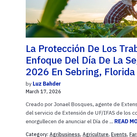
La Protección De Los Tra
Enfoque Del Día De La Se
2026 En Sebring, Florida
by
Luz Bahder
March 17, 2026
Creado por Jonael Bosques, agente de Extensi
del servicio de Extensión de UF/IFAS de los
enorgullecen de anunciar el Día de ...
READ M
Category:
Agribusiness
,
Agriculture
,
Events
,
Fa