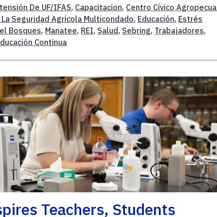
tensión De UF/IFAS
,
Capacitacion
,
Centro Cívico Agropecua
 La Seguridad Agrícola Multicondado
,
Educación
,
Estrés
el Bosques
,
Manatee
,
REI
,
Salud
,
Sebring
,
Trabajadores
,
ducación Continua
pires Teachers, Students