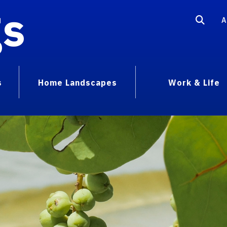
gs
A
s
Home Landscapes
Work & Life