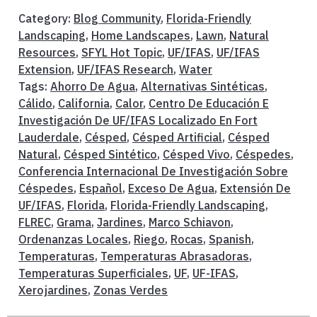
Category:
Blog Community
,
Florida-Friendly
Landscaping
,
Home Landscapes
,
Lawn
,
Natural
Resources
,
SFYL Hot Topic
,
UF/IFAS
,
UF/IFAS
Extension
,
UF/IFAS Research
,
Water
Tags:
Ahorro De Agua
,
Alternativas Sintéticas
,
Cálido
,
California
,
Calor
,
Centro De Educación E
Investigación De UF/IFAS Localizado En Fort
Lauderdale
,
Césped
,
Césped Artificial
,
Césped
Natural
,
Césped Sintético
,
Césped Vivo
,
Céspedes
,
Conferencia Internacional De Investigación Sobre
Céspedes
,
Español
,
Exceso De Agua
,
Extensión De
UF/IFAS
,
Florida
,
Florida-Friendly Landscaping
,
FLREC
,
Grama
,
Jardines
,
Marco Schiavon
,
Ordenanzas Locales
,
Riego
,
Rocas
,
Spanish
,
Temperaturas
,
Temperaturas Abrasadoras
,
Temperaturas Superficiales
,
UF
,
UF-IFAS
,
Xerojardines
,
Zonas Verdes