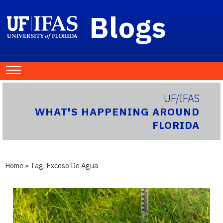
Blogs
UF/IFAS
WHAT'S HAPPENING AROUND
FLORIDA
Home
» Tag:
Exceso De Agua