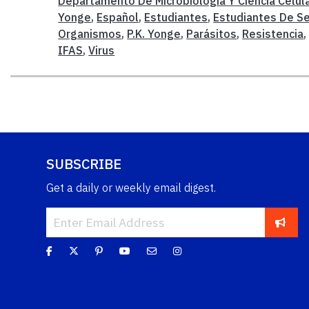
Departamento De Microbiología Y Ciencia Celul
Yonge
,
Español
,
Estudiantes
,
Estudiantes De S
Organismos
,
P.K. Yonge
,
Parásitos
,
Resistencia
IFAS
,
Virus
SUBSCRIBE
Get a daily or weekly email digest.