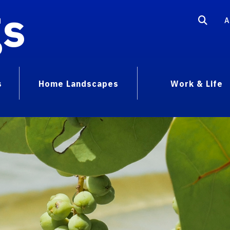
gs
A
s
Home Landscapes
Work & Life