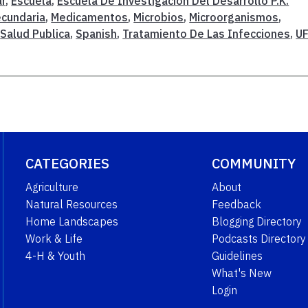
ar
,
Escuela
,
Escuela De Investigación Del Desarrollo P.K.
ecundaria
,
Medicamentos
,
Microbios
,
Microorganismos
,
,
Salud Publica
,
Spanish
,
Tratamiento De Las Infecciones
,
UF
CATEGORIES
COMMUNITY
Agriculture
About
Natural Resources
Feedback
Home Landscapes
Blogging Directory
Work & Life
Podcasts Directory
4-H & Youth
Guidelines
What's New
Login