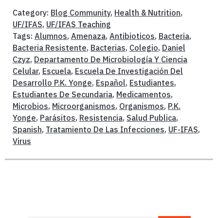
Category:
Blog Community
,
Health & Nutrition
,
UF/IFAS
,
UF/IFAS Teaching
Tags:
Alumnos
,
Amenaza
,
Antibioticos
,
Bacteria
,
Bacteria Resistente
,
Bacterias
,
Colegio
,
Daniel
Czyz
,
Departamento De Microbiología Y Ciencia
Celular
,
Escuela
,
Escuela De Investigación Del
Desarrollo P.K. Yonge
,
Español
,
Estudiantes
,
Estudiantes De Secundaria
,
Medicamentos
,
Microbios
,
Microorganismos
,
Organismos
,
P.K.
Yonge
,
Parásitos
,
Resistencia
,
Salud Publica
,
Spanish
,
Tratamiento De Las Infecciones
,
UF-IFAS
,
Virus