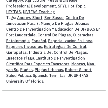
Category:
Agriculture
,
Pests & Disease
,
Professional Development
,
SFYL Hot Topic
,
UF/IFAS
,
UF/IFAS Teaching
Tags:
Andrew Short
,
Ben Sasse
,
Centro De
Innovacion Para El Manejo De Plagas Urbanas
,
Centro De Investigacion Y Educacion De UF/IFAS En
Fort Lauderdale
,
Control De Plagas
,
Cucarachas
,
Entolomogia
,
Español
,
Especializacion En Linea
,
Especies Invasoras
,
Estrategias De Control
,
Garrapatas
,
Industria Del Control De Plagas
,
Insectos Plaga
,
Instituto De Investigacion
Cientifica Para Especies Invasoras
,
Moscas
,
Nan-
yao Su
,
Plagas
,
Plagas Urbanas
,
Robert Gilbert
,
Salud Publica
,
Spanish
,
Termitas
,
UF
,
UF-IFAS
,
University Of Florida