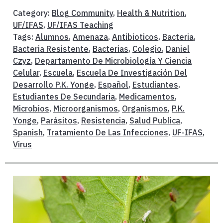
Category:
Blog Community
,
Health & Nutrition
,
UF/IFAS
,
UF/IFAS Teaching
Tags:
Alumnos
,
Amenaza
,
Antibioticos
,
Bacteria
,
Bacteria Resistente
,
Bacterias
,
Colegio
,
Daniel
Czyz
,
Departamento De Microbiología Y Ciencia
Celular
,
Escuela
,
Escuela De Investigación Del
Desarrollo P.K. Yonge
,
Español
,
Estudiantes
,
Estudiantes De Secundaria
,
Medicamentos
,
Microbios
,
Microorganismos
,
Organismos
,
P.K.
Yonge
,
Parásitos
,
Resistencia
,
Salud Publica
,
Spanish
,
Tratamiento De Las Infecciones
,
UF-IFAS
,
Virus