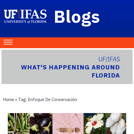
Blogs
UF/IFAS
WHAT'S HAPPENING AROUND
FLORIDA
Home
» Tag:
Enfoque De Conservación