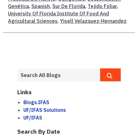
Genética
,
Spanish
,
Sur De Florida
,
Tejido Foliar
,
University Of Florida Institute Of Food And
Agricultural Sciences
,
Yisell Velazquez-Hernandez
Links
Blogs.IFAS
UF/IFAS Solutions
UF/IFAS
Search By Date