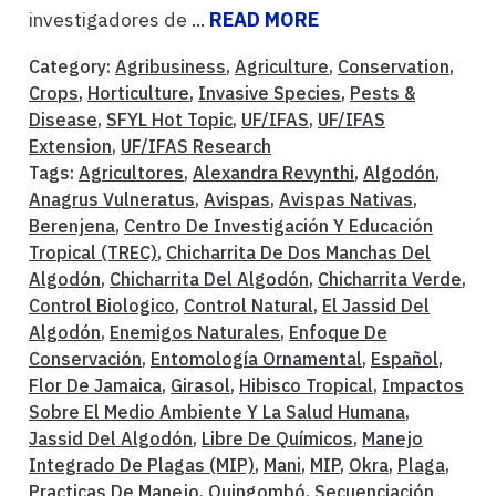
investigadores de ...
READ MORE
Category:
Agribusiness
,
Agriculture
,
Conservation
,
Crops
,
Horticulture
,
Invasive Species
,
Pests &
Disease
,
SFYL Hot Topic
,
UF/IFAS
,
UF/IFAS
Extension
,
UF/IFAS Research
Tags:
Agricultores
,
Alexandra Revynthi
,
Algodón
,
Anagrus Vulneratus
,
Avispas
,
Avispas Nativas
,
Berenjena
,
Centro De Investigación Y Educación
Tropical (TREC)
,
Chicharrita De Dos Manchas Del
Algodón
,
Chicharrita Del Algodón
,
Chicharrita Verde
,
Control Biologico
,
Control Natural
,
El Jassid Del
Algodón
,
Enemigos Naturales
,
Enfoque De
Conservación
,
Entomología Ornamental
,
Español
,
Flor De Jamaica
,
Girasol
,
Hibisco Tropical
,
Impactos
Sobre El Medio Ambiente Y La Salud Humana
,
Jassid Del Algodón
,
Libre De Químicos
,
Manejo
Integrado De Plagas (MIP)
,
Mani
,
MIP
,
Okra
,
Plaga
,
Practicas De Manejo
,
Quingombó
,
Secuenciación