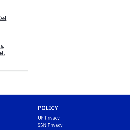
,
 Del
ca
,
ell
POLICY
UF Privacy
SSN Privacy