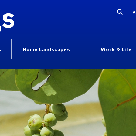
gs
A
s
Home Landscapes
Work & Life