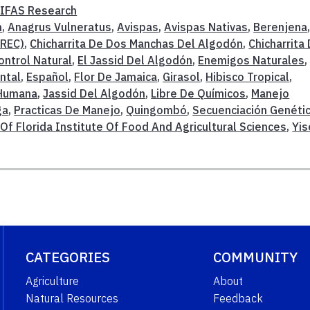
/IFAS Research
n
,
Anagrus Vulneratus
,
Avispas
,
Avispas Nativas
,
Berenjena
TREC)
,
Chicharrita De Dos Manchas Del Algodón
,
Chicharrita
ontrol Natural
,
El Jassid Del Algodón
,
Enemigos Naturales
,
ntal
,
Español
,
Flor De Jamaica
,
Girasol
,
Hibisco Tropical
,
 Humana
,
Jassid Del Algodón
,
Libre De Químicos
,
Manejo
ga
,
Practicas De Manejo
,
Quingombó
,
Secuenciación Genéti
 Of Florida Institute Of Food And Agricultural Sciences
,
Yis
CATEGORIES
COMMUNITY
Agriculture
About
Natural Resources
Feedback