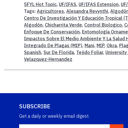
SFYL Hot Topic
,
UF/IFAS
,
UF/IFAS Extension
,
UF
Tags:
Agricultores
,
Alexandra Revynthi
,
Algodó
Centro De Investigación Y Educación Tropical (
Algodón
,
Chicharrita Verde
,
Control Biologico
,
C
Enfoque De Conservación
,
Entomología Orname
Impactos Sobre El Medio Ambiente Y La Salud
Integrado De Plagas (MIP)
,
Mani
,
MIP
,
Okra
,
Pla
Spanish
,
Sur De Florida
,
Tejido Foliar
,
University
Velazquez-Hernandez
SUBSCRIBE
Get a daily or weekly email digest.