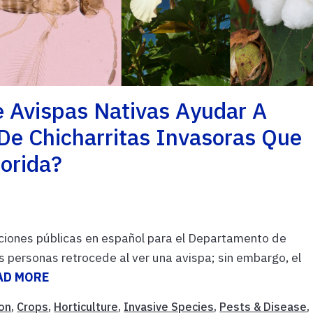
 Avispas Nativas Ayudar A
De Chicharritas Invasoras Que
lorida?
ciones públicas en español para el Departamento de
 personas retrocede al ver una avispa; sin embargo, el
AD MORE
on
,
Crops
,
Horticulture
,
Invasive Species
,
Pests & Disease
,