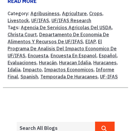
READ MORE
Category:
Agribusiness
,
Agriculture
,
Crops
,
Livestock
,
UF/IFAS
,
UF/IFAS Research
Tags:
Agencia De Servicios Agricolas Del USDA
,
Christa Court
,
Departamento De Economia De
Alimentos Y Recursos De UF/IFAS
,
EIAP
,
El
Programa De Analisis Del Impacto Economico De
UF/IFAS
,
Encuesta
,
Encuesta En Espanol
,
Español
,
Evaluaciones
,
Huracán
,
Huracan Idalia
,
Huracanes
,
Idalia
,
Impacto
,
Impactos Economicos
,
Informe
Final
,
Spanish
,
Temporada De Huracanes
,
UF-IFAS