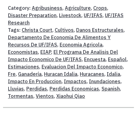
Category:
Agribusiness
,
Agriculture
,
Crops
,
Disaster Preparation
,
Livestock
,
UF/IFAS
,
UF/IFAS
Research
Tags:
Christa Court
,
Cultivos
,
Danos Estructurales
,
Departamento De Economia De Alimentos Y
Recursos De UF/IFAS
,
Economia Agricola
,
Economistas
,
EIAP
,
El Programa De Analisis Del
Impacto Economico De UF/IFAS
,
Encuesta
,
Español
,
Estimaciones
,
Evaluacion Del Impacto Economico
,
Fre
,
Ganadería
,
Huracan Idalia
,
Huracanes
,
Idalia
,
Impacto En Produccion
,
Impactos
,
Inundaciones
,
Lluvias
,
Perdidas
,
Perdidas Economicas
,
Spanish
,
Tormentas
,
Vientos
,
Xiaohui Qiao