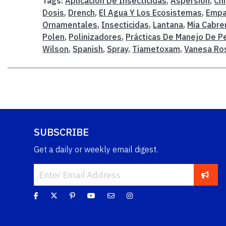
Tags:
Aplicacion De Insecticidas
,
Aspersion
,
Chr
Dosis
,
Drench
,
El Agua Y Los Ecosistemas
,
Empa
Ornamentales
,
Insecticidas
,
Lantana
,
Mia Cabre
Polen
,
Polinizadores
,
Prácticas De Manejo De P
Wilson
,
Spanish
,
Spray
,
Tiametoxam
,
Vanesa Ro
SUBSCRIBE
Get a daily or weekly email digest.