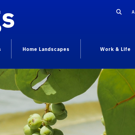
gs
A
s
Home Landscapes
Work & Life