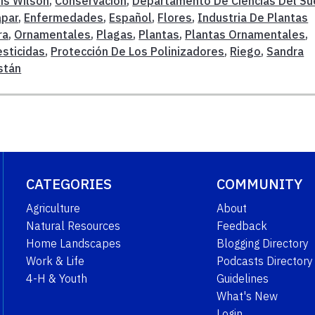
is Wilson
,
Conservacion
,
Departamento De Ciencias Del Su
par
,
Enfermedades
,
Español
,
Flores
,
Industria De Plantas
ra
,
Ornamentales
,
Plagas
,
Plantas
,
Plantas Ornamentales
,
esticidas
,
Protección De Los Polinizadores
,
Riego
,
Sandra
stán
CATEGORIES
COMMUNITY
Agriculture
About
Natural Resources
Feedback
Home Landscapes
Blogging Directory
Work & Life
Podcasts Directory
4-H & Youth
Guidelines
What's New
Login