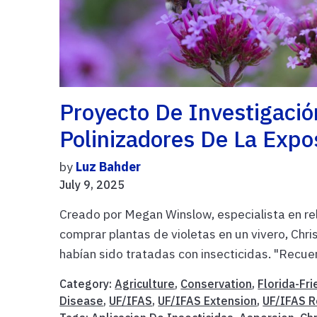
Proyecto De Investigaci
Polinizadores De La Expo
by
Luz Bahder
July 9, 2025
Creado por Megan Winslow, especialista en re
comprar plantas de violetas en un vivero, Chri
habían sido tratadas con insecticidas. "Recuer
Category:
Agriculture
,
Conservation
,
Florida-Fr
Disease
,
UF/IFAS
,
UF/IFAS Extension
,
UF/IFAS R