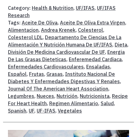
Category:
Health & Nutrition
,
UF/IFAS
,
UF/IFAS
Research
Tags:
Aceite De Oliva
,
Aceite De Oliva Extra Virgen
,
Alimentacion
,
Andrea Krenek
,
Colesterol
,
Colesterol LDL
,
Departamento De Ciencias De La
Alimentación Y Nutrición Humana De UF/IFAS
,
Dieta
,
División De Medicina Cardiovascular De UF
,
Energia
De Las Grasas Dieteticas
,
Enferemedad Cardiaca
,
Enfermedades Cardiovasculares
,
Ensaladas
,
Español
,
Frutas
,
Grasas
,
Instituto Nacional De
Diabetes Y Enfermedades Digestivas Y Renales
,
Journal Of The American Heart Association
,
Legumbres
,
Nueces
,
Nutrición
,
Nutricionista
,
Recipe
For Heart Health
,
Regimen Alimentario
,
Salud
,
Spanish
,
UF
,
UF-IFAS
,
Vegetales