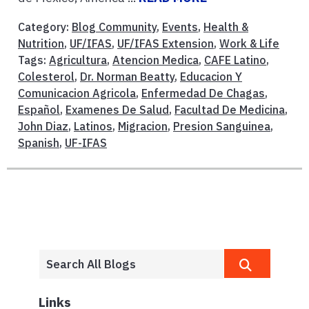
Category:
Blog Community
,
Events
,
Health &
Nutrition
,
UF/IFAS
,
UF/IFAS Extension
,
Work & Life
Tags:
Agricultura
,
Atencion Medica
,
CAFE Latino
,
Colesterol
,
Dr. Norman Beatty
,
Educacion Y
Comunicacion Agricola
,
Enfermedad De Chagas
,
Español
,
Examenes De Salud
,
Facultad De Medicina
,
John Diaz
,
Latinos
,
Migracion
,
Presion Sanguinea
,
Spanish
,
UF-IFAS
Links