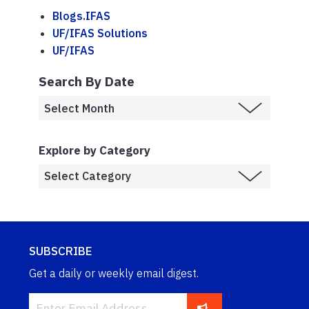
Blogs.IFAS
UF/IFAS Solutions
UF/IFAS
Search By Date
Explore by Category
SUBSCRIBE
Get a daily or weekly email digest.