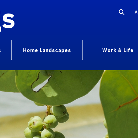
gs
A
s
Home Landscapes
Work & Life