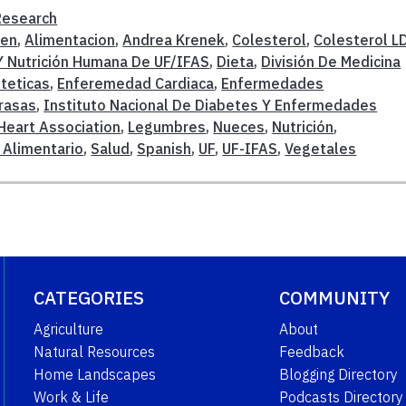
Research
gen
,
Alimentacion
,
Andrea Krenek
,
Colesterol
,
Colesterol L
Y Nutrición Humana De UF/IFAS
,
Dieta
,
División De Medicina
eteticas
,
Enferemedad Cardiaca
,
Enfermedades
rasas
,
Instituto Nacional De Diabetes Y Enfermedades
Heart Association
,
Legumbres
,
Nueces
,
Nutrición
,
Alimentario
,
Salud
,
Spanish
,
UF
,
UF-IFAS
,
Vegetales
CATEGORIES
COMMUNITY
Agriculture
About
Natural Resources
Feedback
Home Landscapes
Blogging Directory
Work & Life
Podcasts Directory