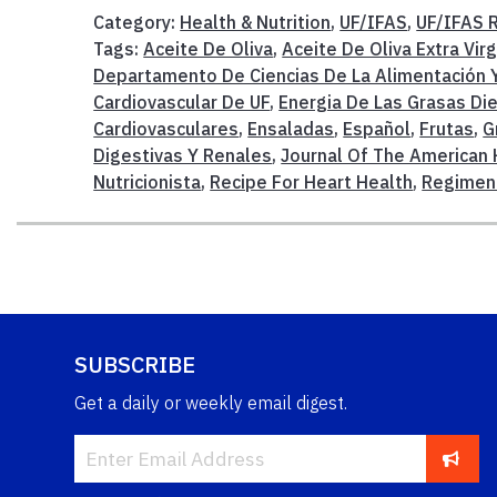
Category:
Health & Nutrition
,
UF/IFAS
,
UF/IFAS 
Tags:
Aceite De Oliva
,
Aceite De Oliva Extra Vir
Departamento De Ciencias De La Alimentación 
Cardiovascular De UF
,
Energia De Las Grasas Di
Cardiovasculares
,
Ensaladas
,
Español
,
Frutas
,
G
Digestivas Y Renales
,
Journal Of The American 
Nutricionista
,
Recipe For Heart Health
,
Regimen 
SUBSCRIBE
Get a daily or weekly email digest.