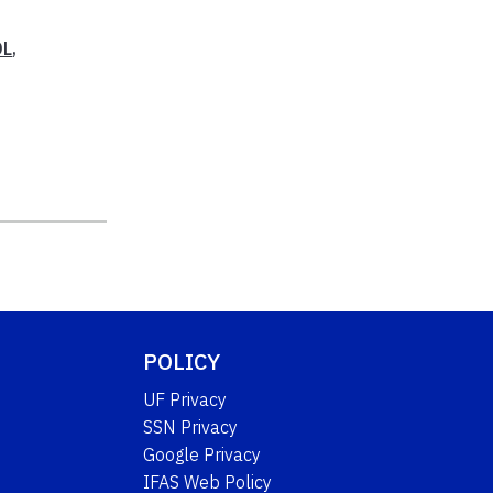
DL
,
POLICY
UF Privacy
SSN Privacy
Google Privacy
IFAS Web Policy