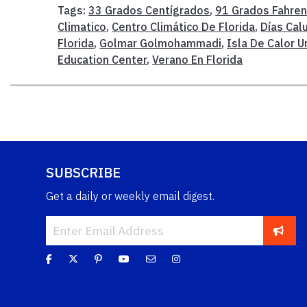
Tags:
33 Grados Centígrados
,
91 Grados Fahren
Climatico
,
Centro Climático De Florida
,
Días Cal
Florida
,
Golmar Golmohammadi
,
Isla De Calor 
Education Center
,
Verano En Florida
SUBSCRIBE
Get a daily or weekly email digest.