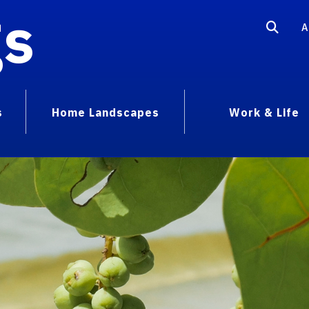
gs
A
s
Home Landscapes
Work & Life