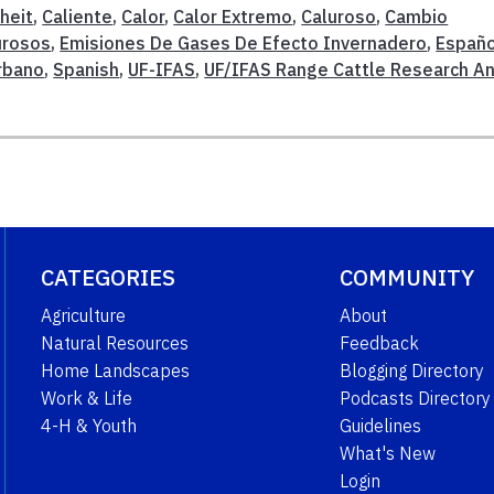
heit
,
Caliente
,
Calor
,
Calor Extremo
,
Caluroso
,
Cambio
urosos
,
Emisiones De Gases De Efecto Invernadero
,
Españo
Urbano
,
Spanish
,
UF-IFAS
,
UF/IFAS Range Cattle Research A
CATEGORIES
COMMUNITY
Agriculture
About
Natural Resources
Feedback
Home Landscapes
Blogging Directory
Work & Life
Podcasts Directory
4-H & Youth
Guidelines
What's New
Login