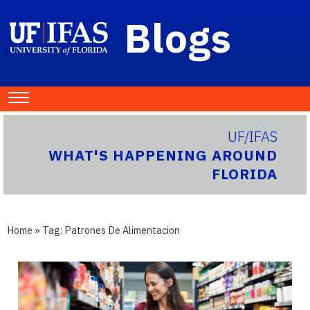
Blogs
UF/IFAS
WHAT'S HAPPENING AROUND
FLORIDA
Home
» Tag:
Patrones De Alimentacion