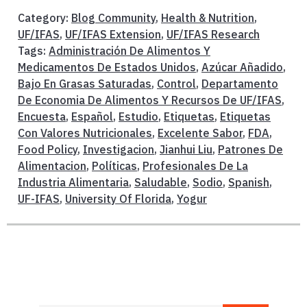
Category:
Blog Community
,
Health & Nutrition
,
UF/IFAS
,
UF/IFAS Extension
,
UF/IFAS Research
Tags:
Administración De Alimentos Y
Medicamentos De Estados Unidos
,
Azúcar Añadido
,
Bajo En Grasas Saturadas
,
Control
,
Departamento
De Economia De Alimentos Y Recursos De UF/IFAS
,
Encuesta
,
Español
,
Estudio
,
Etiquetas
,
Etiquetas
Con Valores Nutricionales
,
Excelente Sabor
,
FDA
,
Food Policy
,
Investigacion
,
Jianhui Liu
,
Patrones De
Alimentacion
,
Políticas
,
Profesionales De La
Industria Alimentaria
,
Saludable
,
Sodio
,
Spanish
,
UF-IFAS
,
University Of Florida
,
Yogur