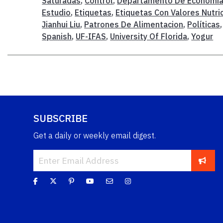
Saturadas
,
Control
,
Departamento De Economia 
Estudio
,
Etiquetas
,
Etiquetas Con Valores Nutri
Jianhui Liu
,
Patrones De Alimentacion
,
Políticas
Spanish
,
UF-IFAS
,
University Of Florida
,
Yogur
SUBSCRIBE
Get a daily or weekly email digest.