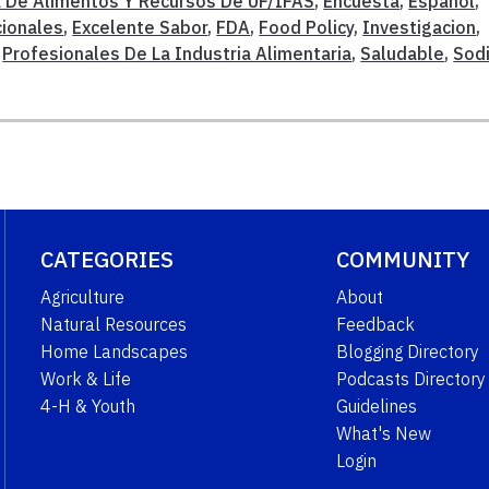
De Alimentos Y Recursos De UF/IFAS
,
Encuesta
,
Español
,
cionales
,
Excelente Sabor
,
FDA
,
Food Policy
,
Investigacion
,
,
Profesionales De La Industria Alimentaria
,
Saludable
,
Sod
CATEGORIES
COMMUNITY
Agriculture
About
Natural Resources
Feedback
Home Landscapes
Blogging Directory
Work & Life
Podcasts Directory
4-H & Youth
Guidelines
What's New
Login