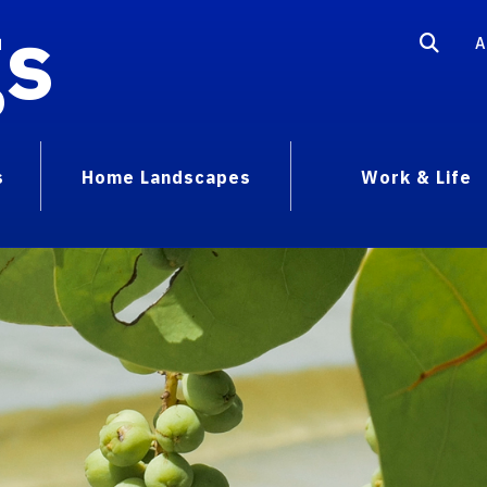
gs
A
s
Home Landscapes
Work & Life