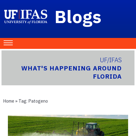
Blogs
UF/IFAS
WHAT'S HAPPENING AROUND
FLORIDA
Home
» Tag:
Patogeno