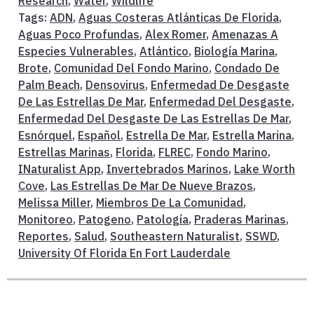
Research
,
Water
,
Wildlife
Tags:
ADN
,
Aguas Costeras Atlánticas De Florida
,
Aguas Poco Profundas
,
Alex Romer
,
Amenazas A
Especies Vulnerables
,
Atlántico
,
Biología Marina
,
Brote
,
Comunidad Del Fondo Marino
,
Condado De
Palm Beach
,
Densovirus
,
Enfermedad De Desgaste
De Las Estrellas De Mar
,
Enfermedad Del Desgaste
,
Enfermedad Del Desgaste De Las Estrellas De Mar
,
Esnórquel
,
Español
,
Estrella De Mar
,
Estrella Marina
,
Estrellas Marinas
,
Florida
,
FLREC
,
Fondo Marino
,
INaturalist App
,
Invertebrados Marinos
,
Lake Worth
Cove
,
Las Estrellas De Mar De Nueve Brazos
,
Melissa Miller
,
Miembros De La Comunidad
,
Monitoreo
,
Patogeno
,
Patología
,
Praderas Marinas
,
Reportes
,
Salud
,
Southeastern Naturalist
,
SSWD
,
University Of Florida En Fort Lauderdale