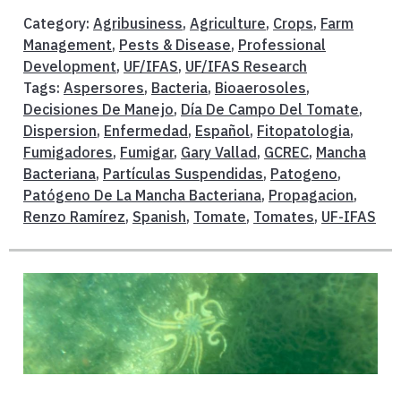
Category:
Agribusiness
,
Agriculture
,
Crops
,
Farm
Management
,
Pests & Disease
,
Professional
Development
,
UF/IFAS
,
UF/IFAS Research
Tags:
Aspersores
,
Bacteria
,
Bioaerosoles
,
Decisiones De Manejo
,
Día De Campo Del Tomate
,
Dispersion
,
Enfermedad
,
Español
,
Fitopatologia
,
Fumigadores
,
Fumigar
,
Gary Vallad
,
GCREC
,
Mancha
Bacteriana
,
Partículas Suspendidas
,
Patogeno
,
Patógeno De La Mancha Bacteriana
,
Propagacion
,
Renzo Ramírez
,
Spanish
,
Tomate
,
Tomates
,
UF-IFAS