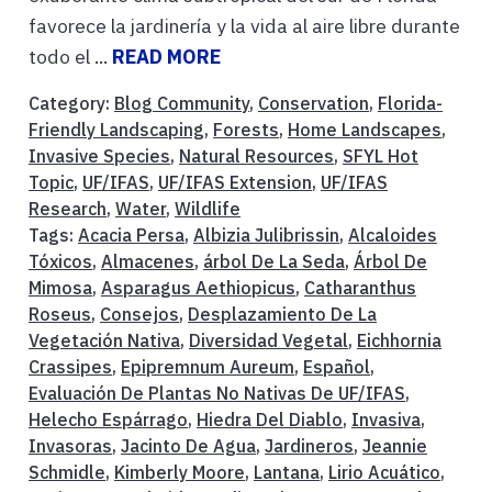
favorece la jardinería y la vida al aire libre durante
todo el ...
READ MORE
Category:
Blog Community
,
Conservation
,
Florida-
Friendly Landscaping
,
Forests
,
Home Landscapes
,
Invasive Species
,
Natural Resources
,
SFYL Hot
Topic
,
UF/IFAS
,
UF/IFAS Extension
,
UF/IFAS
Research
,
Water
,
Wildlife
Tags:
Acacia Persa
,
Albizia Julibrissin
,
Alcaloides
Tóxicos
,
Almacenes
,
árbol De La Seda
,
Árbol De
Mimosa
,
Asparagus Aethiopicus
,
Catharanthus
Roseus
,
Consejos
,
Desplazamiento De La
Vegetación Nativa
,
Diversidad Vegetal
,
Eichhornia
Crassipes
,
Epipremnum Aureum
,
Español
,
Evaluación De Plantas No Nativas De UF/IFAS
,
Helecho Espárrago
,
Hiedra Del Diablo
,
Invasiva
,
Invasoras
,
Jacinto De Agua
,
Jardineros
,
Jeannie
Schmidle
,
Kimberly Moore
,
Lantana
,
Lirio Acuático
,