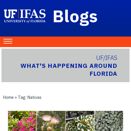
Blogs
UF/IFAS
WHAT'S HAPPENING AROUND
FLORIDA
Home
» Tag:
Nativas