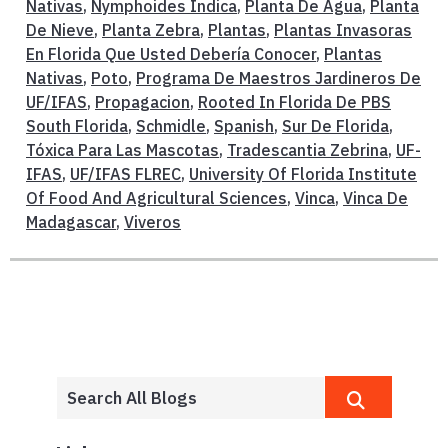
Nativas
,
Nymphoides Indica
,
Planta De Agua
,
Planta
De Nieve
,
Planta Zebra
,
Plantas
,
Plantas Invasoras
En Florida Que Usted Debería Conocer
,
Plantas
Nativas
,
Poto
,
Programa De Maestros Jardineros De
UF/IFAS
,
Propagacion
,
Rooted In Florida De PBS
South Florida
,
Schmidle
,
Spanish
,
Sur De Florida
,
Tóxica Para Las Mascotas
,
Tradescantia Zebrina
,
UF-
IFAS
,
UF/IFAS FLREC
,
University Of Florida Institute
Of Food And Agricultural Sciences
,
Vinca
,
Vinca De
Madagascar
,
Viveros