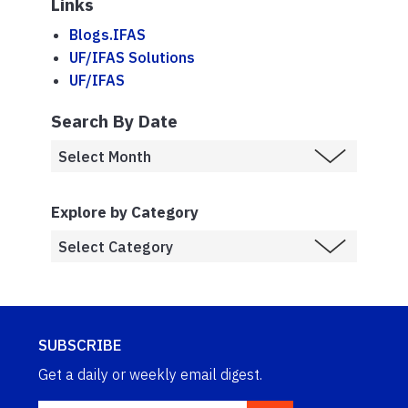
Links
Blogs.IFAS
UF/IFAS Solutions
UF/IFAS
Search By Date
Explore by Category
SUBSCRIBE
Get a daily or weekly email digest.