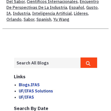
Del Sabor
,
Científicos Internacionales
,
Encuentro
De Perspectivas De La Industria
,
Español
,
Gusto
,
IA
,
Industria
,
Inteligencia Artificial
,
Líderes
,
Orlando
,
Sabor
,
Spanish
,
Yu Wang
Links
Blogs.IFAS
UF/IFAS Solutions
UF/IFAS
Search By Date