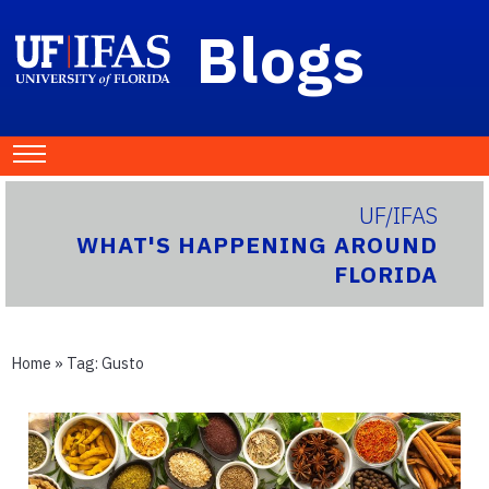
Blogs
UF/IFAS
WHAT'S HAPPENING AROUND
FLORIDA
Home
» Tag:
Gusto