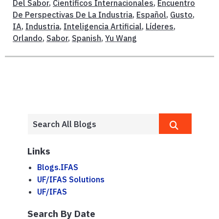
Del Sabor
,
Científicos Internacionales
,
Encuentro
De Perspectivas De La Industria
,
Español
,
Gusto
,
IA
,
Industria
,
Inteligencia Artificial
,
Líderes
,
Orlando
,
Sabor
,
Spanish
,
Yu Wang
Links
Blogs.IFAS
UF/IFAS Solutions
UF/IFAS
Search By Date