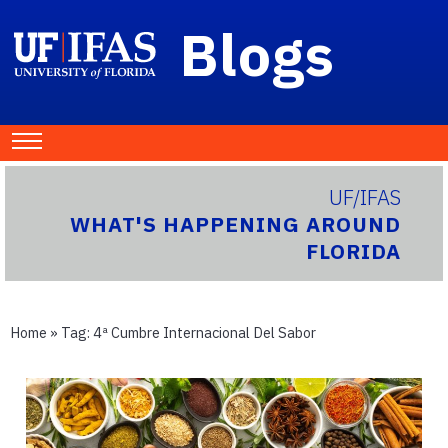
Blogs
UF/IFAS
WHAT'S HAPPENING AROUND
FLORIDA
Home
» Tag:
4ª Cumbre Internacional Del Sabor