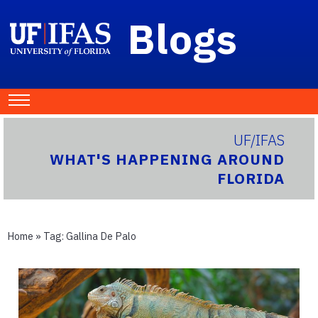
Blogs
UF/IFAS
WHAT'S HAPPENING AROUND
FLORIDA
Home
» Tag:
Gallina De Palo