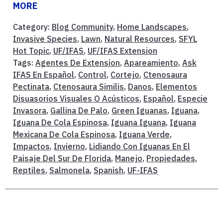
MORE
Category:
Blog Community
,
Home Landscapes
,
Invasive Species
,
Lawn
,
Natural Resources
,
SFYL
Hot Topic
,
UF/IFAS
,
UF/IFAS Extension
Tags:
Agentes De Extension
,
Apareamiento
,
Ask
IFAS En Español
,
Control
,
Cortejo
,
Ctenosaura
Pectinata
,
Ctenosaura Similis
,
Danos
,
Elementos
Disuasorios Visuales O Acústicos
,
Español
,
Especie
Invasora
,
Gallina De Palo
,
Green Iguanas
,
Iguana
,
Iguana De Cola Espinosa
,
Iguana Iguana
,
Iguana
Mexicana De Cola Espinosa
,
Iguana Verde
,
Impactos
,
Invierno
,
Lidiando Con Iguanas En El
Paisaje Del Sur De Florida
,
Manejo
,
Propiedades
,
Reptiles
,
Salmonela
,
Spanish
,
UF-IFAS