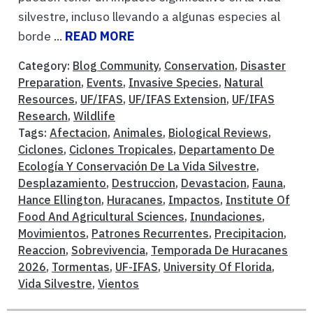
silvestre, incluso llevando a algunas especies al
borde ...
READ MORE
Category:
Blog Community
,
Conservation
,
Disaster
Preparation
,
Events
,
Invasive Species
,
Natural
Resources
,
UF/IFAS
,
UF/IFAS Extension
,
UF/IFAS
Research
,
Wildlife
Tags:
Afectacion
,
Animales
,
Biological Reviews
,
Ciclones
,
Ciclones Tropicales
,
Departamento De
Ecología Y Conservación De La Vida Silvestre
,
Desplazamiento
,
Destruccion
,
Devastacion
,
Fauna
,
Hance Ellington
,
Huracanes
,
Impactos
,
Institute Of
Food And Agricultural Sciences
,
Inundaciones
,
Movimientos
,
Patrones Recurrentes
,
Precipitacion
,
Reaccion
,
Sobrevivencia
,
Temporada De Huracanes
2026
,
Tormentas
,
UF-IFAS
,
University Of Florida
,
Vida Silvestre
,
Vientos