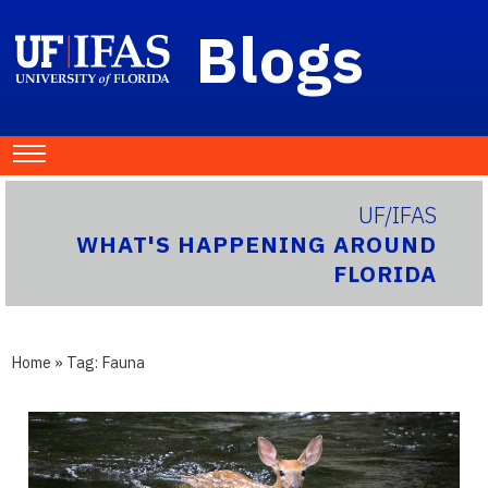
Blogs
UF/IFAS
WHAT'S HAPPENING AROUND
FLORIDA
Home
» Tag:
Fauna