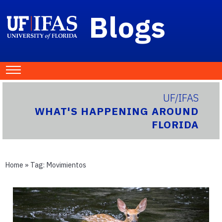
Blogs
UF/IFAS
WHAT'S HAPPENING AROUND
FLORIDA
Home
» Tag:
Movimientos