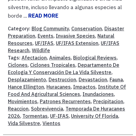
silvestre, incluso llevando a algunas especies al
borde ...
READ MORE
Category:
Blog Community
,
Conservation
,
Disaster
Preparation
,
Events
,
Invasive Species
,
Natural
Resources
,
UF/IFAS
,
UF/IFAS Extension
,
UF/IFAS
Research
,
Wildlife
Tags:
Afectacion
,
Animales
,
Biological Reviews
,
Ciclones
,
Ciclones Tropicales
,
Departamento De
Ecología Y Conservación De La Vida Silvestre
,
Desplazamiento
,
Destruccion
,
Devastacion
,
Fauna
,
Hance Ellington
,
Huracanes
,
Impactos
,
Institute Of
Food And Agricultural Sciences
,
Inundaciones
,
Movimientos
,
Patrones Recurrentes
,
Precipitacion
,
Reaccion
,
Sobrevivencia
,
Temporada De Huracanes
2026
,
Tormentas
,
UF-IFAS
,
University Of Florida
,
Vida Silvestre
,
Vientos