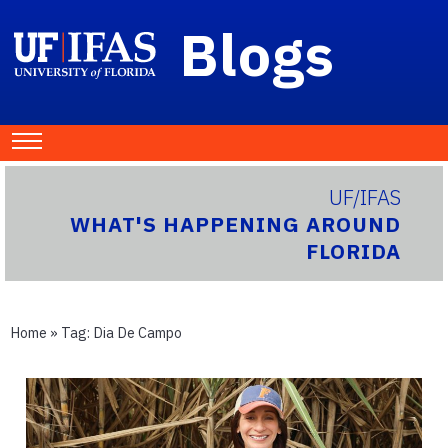
Blogs
UF/IFAS
WHAT'S HAPPENING AROUND
FLORIDA
Home
» Tag:
Dia De Campo