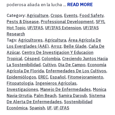
poderosa aliada en la lucha ...
READ MORE
Category:
Agriculture
,
Crops
,
Events
,
Food Safety
,
Pests & Disease
,
Professional Development
,
SFYL
Hot Topic
,
UF/IFAS
,
UF/IFAS Extension
,
UF/IFAS
Research
Tags:
Agricultores
,
Agricultura
,
Área Agrícola De
Los Everglades (AAE)
,
Arroz
,
Belle Glade
,
Caña De
Azúcar
,
Centro De Investigacion Y Educacion
Tropical
,
Césped
,
Colombia
,
Creciendo Juntos Hacia
La Sostenibilidad
,
Cultivo
,
Dia De Campo
,
Economía
Agrícola De Florida
,
Enfermedades De Los Cultivos
,
Epidemiólogos
,
EREC
,
Español
,
Fitomejoramiento
,
Fitopatologia
,
Ingenieros Agrícolas
,
Investigaciones
,
Manejo De Enfermedades
,
Monica
Navia-Urrutia
,
Palm Beach
,
Samira Daroub
,
Sistema
De Alerta De Enfermedades
,
Sostenibilidad
Económica
,
Spanish
,
UF
,
UF-IFAS