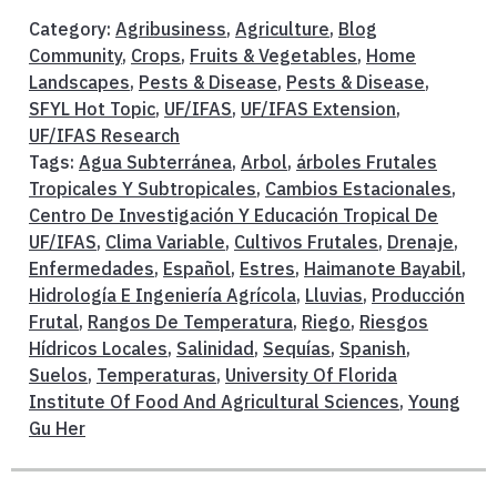
Category:
Agribusiness
,
Agriculture
,
Blog
Community
,
Crops
,
Fruits & Vegetables
,
Home
Landscapes
,
Pests & Disease
,
Pests & Disease
,
SFYL Hot Topic
,
UF/IFAS
,
UF/IFAS Extension
,
UF/IFAS Research
Tags:
Agua Subterránea
,
Arbol
,
árboles Frutales
Tropicales Y Subtropicales
,
Cambios Estacionales
,
Centro De Investigación Y Educación Tropical De
UF/IFAS
,
Clima Variable
,
Cultivos Frutales
,
Drenaje
,
Enfermedades
,
Español
,
Estres
,
Haimanote Bayabil
,
Hidrología E Ingeniería Agrícola
,
Lluvias
,
Producción
Frutal
,
Rangos De Temperatura
,
Riego
,
Riesgos
Hídricos Locales
,
Salinidad
,
Sequías
,
Spanish
,
Suelos
,
Temperaturas
,
University Of Florida
Institute Of Food And Agricultural Sciences
,
Young
Gu Her