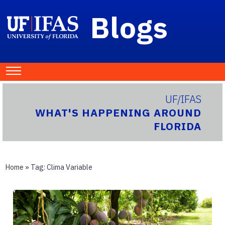
Blogs
UF/IFAS
WHAT'S HAPPENING AROUND
FLORIDA
Home
» Tag:
Clima Variable