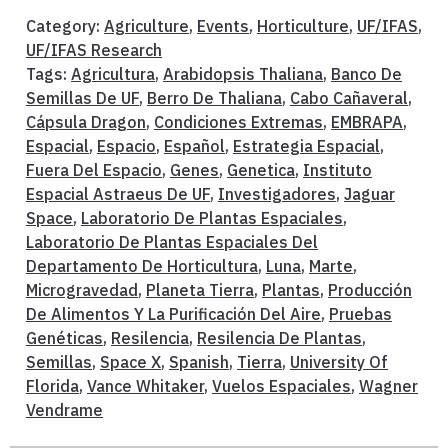
Category:
Agriculture
,
Events
,
Horticulture
,
UF/IFAS
,
UF/IFAS Research
Tags:
Agricultura
,
Arabidopsis Thaliana
,
Banco De
Semillas De UF
,
Berro De Thaliana
,
Cabo Cañaveral
,
Cápsula Dragon
,
Condiciones Extremas
,
EMBRAPA
,
Espacial
,
Espacio
,
Español
,
Estrategia Espacial
,
Fuera Del Espacio
,
Genes
,
Genetica
,
Instituto
Espacial Astraeus De UF
,
Investigadores
,
Jaguar
Space
,
Laboratorio De Plantas Espaciales
,
Laboratorio De Plantas Espaciales Del
Departamento De Horticultura
,
Luna
,
Marte
,
Microgravedad
,
Planeta Tierra
,
Plantas
,
Producción
De Alimentos Y La Purificación Del Aire
,
Pruebas
Genéticas
,
Resilencia
,
Resilencia De Plantas
,
Semillas
,
Space X
,
Spanish
,
Tierra
,
University Of
Florida
,
Vance Whitaker
,
Vuelos Espaciales
,
Wagner
Vendrame