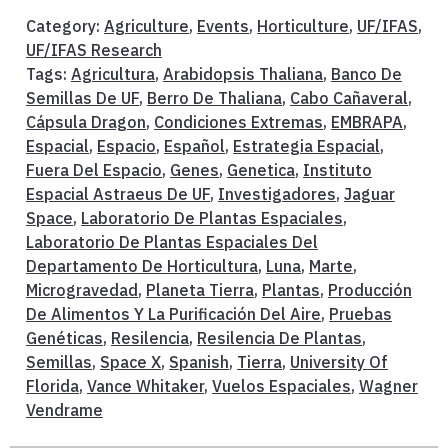
Category:
Agriculture
,
Events
,
Horticulture
,
UF/IFAS
,
UF/IFAS Research
Tags:
Agricultura
,
Arabidopsis Thaliana
,
Banco De
Semillas De UF
,
Berro De Thaliana
,
Cabo Cañaveral
,
Cápsula Dragon
,
Condiciones Extremas
,
EMBRAPA
,
Espacial
,
Espacio
,
Español
,
Estrategia Espacial
,
Fuera Del Espacio
,
Genes
,
Genetica
,
Instituto
Espacial Astraeus De UF
,
Investigadores
,
Jaguar
Space
,
Laboratorio De Plantas Espaciales
,
Laboratorio De Plantas Espaciales Del
Departamento De Horticultura
,
Luna
,
Marte
,
Microgravedad
,
Planeta Tierra
,
Plantas
,
Producción
De Alimentos Y La Purificación Del Aire
,
Pruebas
Genéticas
,
Resilencia
,
Resilencia De Plantas
,
Semillas
,
Space X
,
Spanish
,
Tierra
,
University Of
Florida
,
Vance Whitaker
,
Vuelos Espaciales
,
Wagner
Vendrame