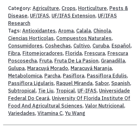
Category:
Agriculture
,
Crops
,
Horticulture
,
Pests &
Disease
,
UF/IFAS
,
UF/IFAS Extension
,
UF/IFAS
Research
Tags:
Antioxidantes
,
Aroma
,
Calala
,
Chinola
,
Ciencias Horticolas
,
Compuestos Naturales
,
Consumidores
,
Coshechas
,
Cultivo
,
Curuba
,
Español
,
Fibra
,
Fitomejoradores
,
Florida
,
Frescura
,
Frescura
Poscosecha
,
Fruta
,
Fruta De La Pasion
,
Granadilla
,
Gulupa
,
Maracuyá Morado
,
Maracuyá Naranja
,
Metabolomica
,
Parcha
,
Pasiflora
,
Passiflora Edulis
,
Passiflora Ligularis
,
Raquel Miranda
,
Sabor
,
Spanish
,
Subtropical
,
Tie Liu
,
Tropical
,
UF-IFAS
,
Universidade
Federal Do Ceará
,
University Of Florida Institute Of
Food And Agricultural Sciences
,
Valor Nutricional
,
Variedades
,
Vitamina C
,
Yu Wang