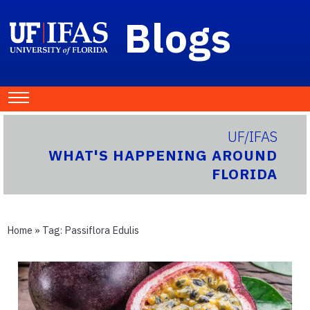
Blogs
UF/IFAS
WHAT'S HAPPENING AROUND
FLORIDA
Home
» Tag:
Passiflora Edulis