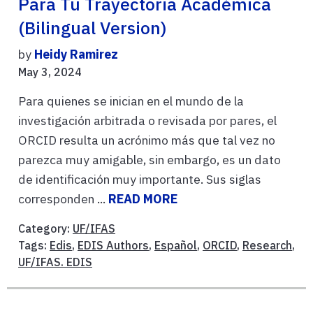
Para Tu Trayectoria Académica
(bilingual Version)
by
Heidy Ramirez
May 3, 2024
Para quienes se inician en el mundo de la
investigación arbitrada o revisada por pares, el
ORCID resulta un acrónimo más que tal vez no
parezca muy amigable, sin embargo, es un dato
de identificación muy importante. Sus siglas
corresponden ...
READ MORE
Category:
UF/IFAS
Tags:
Edis
,
EDIS Authors
,
Español
,
ORCID
,
Research
,
UF/IFAS. EDIS