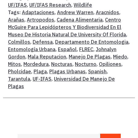
UF/IFAS
,
UF/IFAS Research
,
Wildlife
Tags:
Adaptaciones
,
Andrew Warren
,
Aracnidos
,
Arañas
,
Artropodos
,
Cadena Alimentaria
,
Centro
McGuire Para Lepidópteros Y Biodiversidad En El
Museo De Historia Natural De University Of Florida
,
Colmillos
,
Defensa
,
Departamento De Entomologia
,
Entomología Urbana
,
Español
,
FLREC
,
Johnalyn
Gordon
,
Mala Reputacion
,
Manejo De Plagas
,
Miedo
,
Mitos
,
Mordedura
,
Nocturas
,
Nocturno
,
Opiliones
,
Pholcidae
,
Plaga
,
Plagas Urbanas
,
Spanish
,
Tarantula
,
UF-IFAS
,
Universidad De Manejo De
Plagas