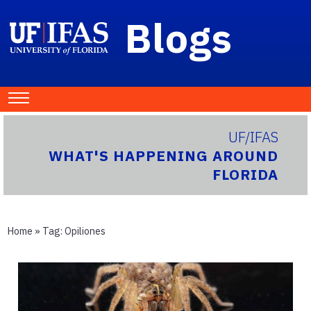
Blogs
UF/IFAS
WHAT'S HAPPENING AROUND
FLORIDA
Home
» Tag:
Opiliones