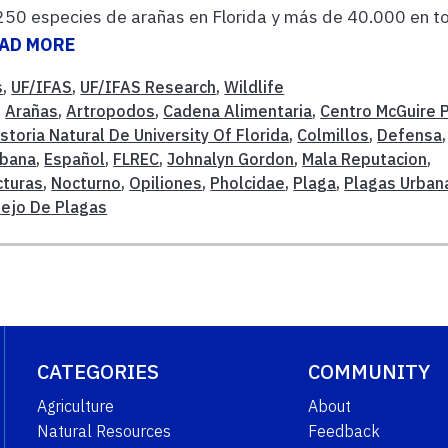
50 especies de arañas en Florida y más de 40.000 en t
AD MORE
s
,
UF/IFAS
,
UF/IFAS Research
,
Wildlife
,
Arañas
,
Artropodos
,
Cadena Alimentaria
,
Centro McGuire 
toria Natural De University Of Florida
,
Colmillos
,
Defensa
,
rbana
,
Español
,
FLREC
,
Johnalyn Gordon
,
Mala Reputacion
,
cturas
,
Nocturno
,
Opiliones
,
Pholcidae
,
Plaga
,
Plagas Urban
nejo De Plagas
CATEGORIES
COMMUNITY
Agriculture
About
Natural Resources
Feedback