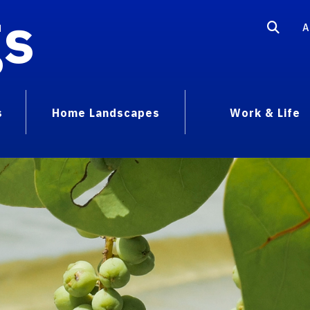
gs
A
s
Home Landscapes
Work & Life