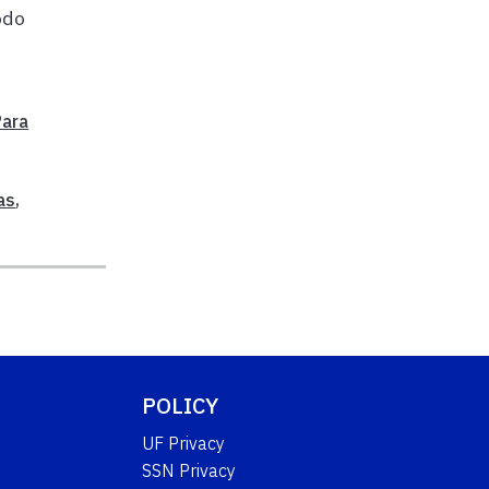
odo
Para
as
,
POLICY
UF Privacy
SSN Privacy