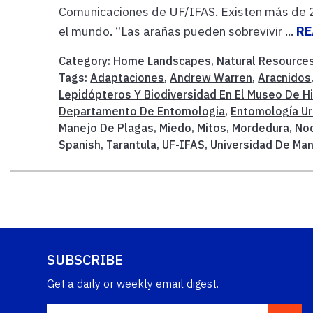
Comunicaciones de UF/IFAS. Existen más de 2
el mundo. “Las arañas pueden sobrevivir ...
RE
Category:
Home Landscapes
,
Natural Resource
Tags:
Adaptaciones
,
Andrew Warren
,
Aracnidos
Lepidópteros Y Biodiversidad En El Museo De His
Departamento De Entomologia
,
Entomología U
Manejo De Plagas
,
Miedo
,
Mitos
,
Mordedura
,
No
Spanish
,
Tarantula
,
UF-IFAS
,
Universidad De Ma
SUBSCRIBE
Get a daily or weekly email digest.