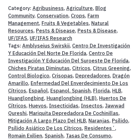
Category:
Agribusiness
,
Agriculture
,
Blog
Community
,
Conservation
,
Crops
,
Farm
Management
,
Fruits & Vegetables
,
Natural
Resources
,
Pests & Disease
,
Pests & Disease
,
UF/IFAS
,
UF/IFAS Research
Tags:
Amblyseius Swirskii
,
Centro De Investigación
Y Educación Del Norte De Florida
,
Centro De
Investigación Y Educación Del Suroeste De Florida
,
Chiches Piratas Diminutas
,
Citricos
,
Citrus Greening
,
Control Biologico
,
Crisopas
,
Depredadores
,
Dragón
Amarillo
,
Enfermedad Del Enverdecimiento De Los
Cítricos
,
Español
,
Espanol. Spanish
,
Florida
,
HLB
,
Huanglongbing
,
Huanglongbing (HLB)
,
Huertos De
Cítricos
,
Huevos
,
Insecticidas
,
Insectos
,
Jawwad
Qureshi
,
Mariquita Depredadora De Cochinillas
,
Mitigación A Largo Plazo Del HLB
,
Naranjas
,
Psílido
,
Psílido Asiático De Los Cítricos
,
Residentes´
,
Romain Exilien
,
Spanish
,
Tasas De Consumo
,