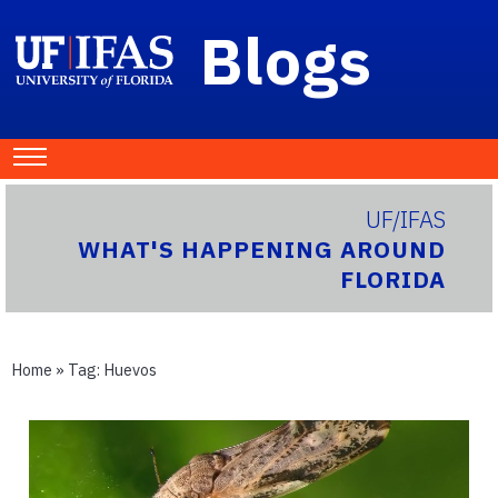
Blogs
UF/IFAS
WHAT'S HAPPENING AROUND
FLORIDA
Home
» Tag:
Huevos