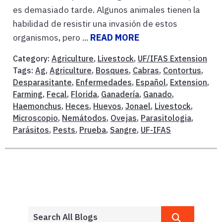
es demasiado tarde. Algunos animales tienen la
habilidad de resistir una invasión de estos
organismos, pero ...
READ MORE
Category:
Agriculture
,
Livestock
,
UF/IFAS Extension
Tags:
Ag
,
Agriculture
,
Bosques
,
Cabras
,
Contortus
,
Desparasitante
,
Enfermedades
,
Español
,
Extension
,
Farming
,
Fecal
,
Florida
,
Ganadería
,
Ganado
,
Haemonchus
,
Heces
,
Huevos
,
Jonael
,
Livestock
,
Microscopio
,
Nemátodos
,
Ovejas
,
Parasitologia
,
Parásitos
,
Pests
,
Prueba
,
Sangre
,
UF-IFAS