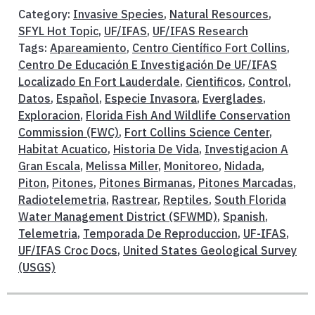
Category:
Invasive Species
,
Natural Resources
,
SFYL Hot Topic
,
UF/IFAS
,
UF/IFAS Research
Tags:
Apareamiento
,
Centro Científico Fort Collins
,
Centro De Educación E Investigación De UF/IFAS
Localizado En Fort Lauderdale
,
Cientificos
,
Control
,
Datos
,
Español
,
Especie Invasora
,
Everglades
,
Exploracion
,
Florida Fish And Wildlife Conservation
Commission (FWC)
,
Fort Collins Science Center
,
Habitat Acuatico
,
Historia De Vida
,
Investigacion A
Gran Escala
,
Melissa Miller
,
Monitoreo
,
Nidada
,
Piton
,
Pitones
,
Pitones Birmanas
,
Pitones Marcadas
,
Radiotelemetria
,
Rastrear
,
Reptiles
,
South Florida
Water Management District (SFWMD)
,
Spanish
,
Telemetria
,
Temporada De Reproduccion
,
UF-IFAS
,
UF/IFAS Croc Docs
,
United States Geological Survey
(USGS)