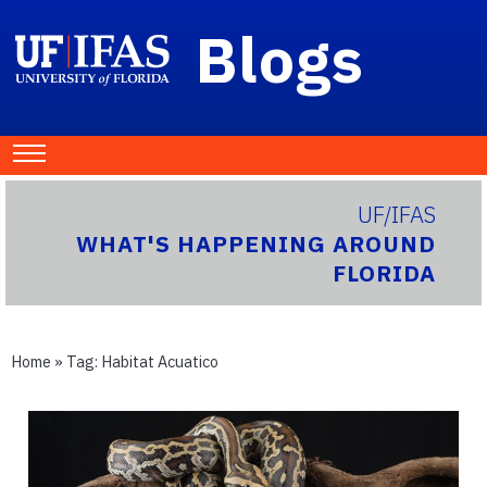
Blogs
UF/IFAS
WHAT'S HAPPENING AROUND
FLORIDA
Home
» Tag:
Habitat Acuatico