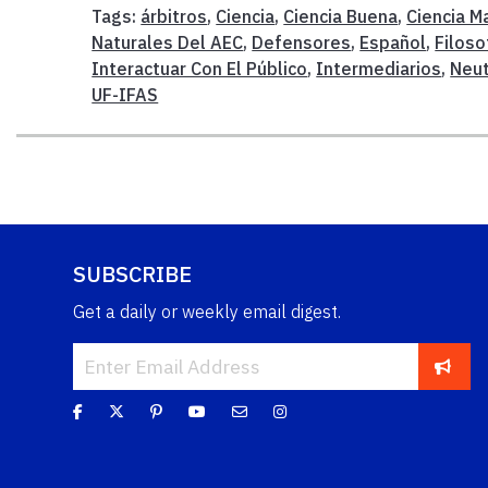
Tags:
árbitros
,
Ciencia
,
Ciencia Buena
,
Ciencia M
Naturales Del AEC
,
Defensores
,
Español
,
Filoso
Interactuar Con El Público
,
Intermediarios
,
Neut
UF-IFAS
SUBSCRIBE
Get a daily or weekly email digest.