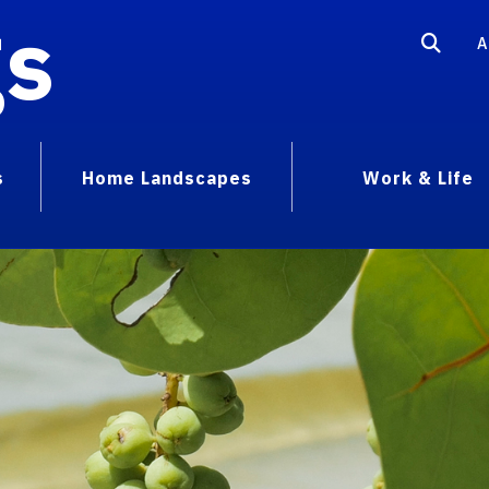
gs
A
s
Home Landscapes
Work & Life