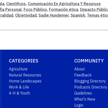
ala
,
Cientificos
,
Comunicación En Agricultura Y Recursos
fía Personal
,
Foco Público
,
Formación ética
,
Impacto Públi
ralidad
,
Objetividad
,
Sadie Hundemer
,
Spanish
,
Temas étic
CATEGORIES
COMMUNITY
Agriculture
About
Natural Resources
Feedback
Home Landscapes
Blogging Directory
Work & Life
Podcasts Directory
4-H & Youth
Guidelines
What's New
Login