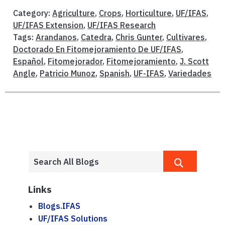
Category:
Agriculture
,
Crops
,
Horticulture
,
UF/IFAS
,
UF/IFAS Extension
,
UF/IFAS Research
Tags:
Arandanos
,
Catedra
,
Chris Gunter
,
Cultivares
,
Doctorado En Fitomejoramiento De UF/IFAS
,
Español
,
Fitomejorador
,
Fitomejoramiento
,
J. Scott
Angle
,
Patricio Munoz
,
Spanish
,
UF-IFAS
,
Variedades
Links
Blogs.IFAS
UF/IFAS Solutions