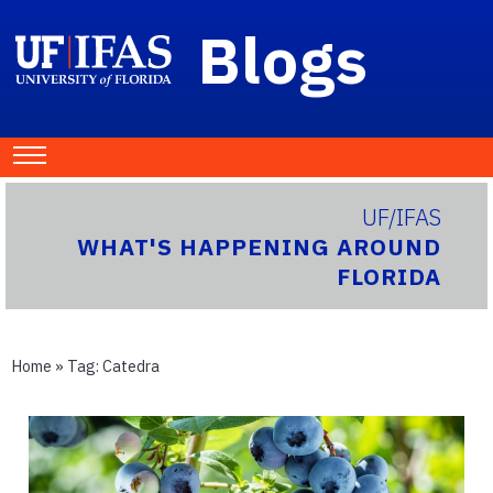
Blogs
UF/IFAS
WHAT'S HAPPENING AROUND
FLORIDA
Home
» Tag:
Catedra