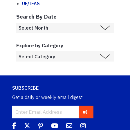
UF/IFAS
Search By Date
Explore by Category
SUBSCRIBE
Get a daily or weekly email digest.