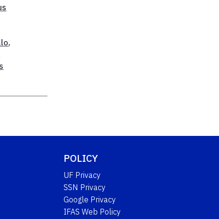
us
llo
,
d
s
POLICY
UF Privacy
SSN Privacy
Google Privacy
IFAS Web Policy