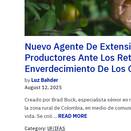
Nuevo Agente De Extensi
Productores Ante Los Ret
Enverdecimiento De Los C
by
Luz Bahder
August 12, 2025
Creado por Brad Buck, especialista sénior en 
la zona rural de Colombia, en medio de comuni
vida. Se crió ...
READ MORE
Category:
UF/IFAS