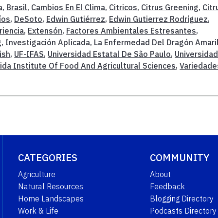
a
,
Brasil
,
Cambios En El Clima
,
Citricos
,
Citrus Greening
,
Citr
íos
,
DeSoto
,
Edwin Gutiérrez
,
Edwin Gutierrez Rodríguez
,
riencia
,
Extensón
,
Factores Ambientales Estresantes
,
g
,
Investigación Aplicada
,
La Enfermedad Del Dragón Amari
ish
,
UF-IFAS
,
Universidad Estatal De São Paulo
,
Universida
rida Institute Of Food And Agricultural Sciences
,
Variedade
CATEGORIES
COMMUNITY
Agriculture
About
Natural Resources
Feedback
Home Landscapes
Blogging Directory
Work & Life
Podcasts Directory