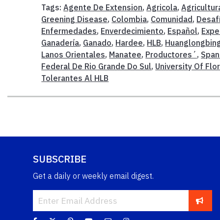
Tags:
Agente De Extension
,
Agricola
,
Agricultur
Greening Disease
,
Colombia
,
Comunidad
,
Desaf
Enfermedades
,
Enverdecimiento
,
Español
,
Expe
Ganadería
,
Ganado
,
Hardee
,
HLB
,
Huanglongbin
Lanos Orientales
,
Manatee
,
Productores´
,
Span
Federal De Rio Grande Do Sul
,
University Of Flo
Tolerantes Al HLB
SUBSCRIBE
Get a daily or weekly email digest.