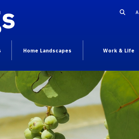
gs
A
s
Home Landscapes
Work & Life