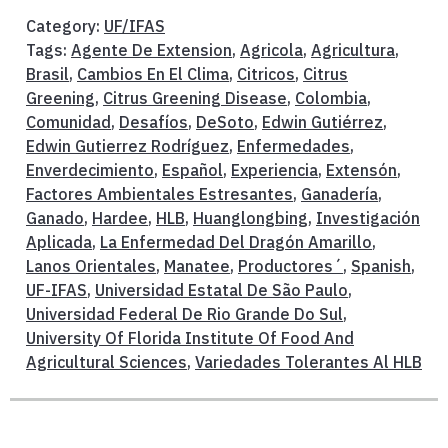
Category:
UF/IFAS
Tags:
Agente De Extension
,
Agricola
,
Agricultura
,
Brasil
,
Cambios En El Clima
,
Citricos
,
Citrus
Greening
,
Citrus Greening Disease
,
Colombia
,
Comunidad
,
Desafíos
,
DeSoto
,
Edwin Gutiérrez
,
Edwin Gutierrez Rodríguez
,
Enfermedades
,
Enverdecimiento
,
Español
,
Experiencia
,
Extensón
,
Factores Ambientales Estresantes
,
Ganadería
,
Ganado
,
Hardee
,
HLB
,
Huanglongbing
,
Investigación
Aplicada
,
La Enfermedad Del Dragón Amarillo
,
Lanos Orientales
,
Manatee
,
Productores´
,
Spanish
,
UF-IFAS
,
Universidad Estatal De São Paulo
,
Universidad Federal De Rio Grande Do Sul
,
University Of Florida Institute Of Food And
Agricultural Sciences
,
Variedades Tolerantes Al HLB