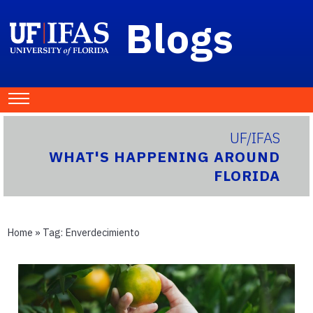
Blogs
UF/IFAS
WHAT'S HAPPENING AROUND
FLORIDA
Home
» Tag:
Enverdecimiento