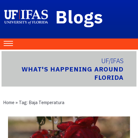
Blogs
UF/IFAS
WHAT'S HAPPENING AROUND
FLORIDA
Home
» Tag:
Baja Temperatura