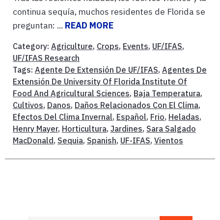
continua sequía, muchos residentes de Florida se
preguntan: ...
READ MORE
Category:
Agriculture
,
Crops
,
Events
,
UF/IFAS
,
UF/IFAS Research
Tags:
Agente De Extensión De UF/IFAS
,
Agentes De
Extensión De University Of Florida Institute Of
Food And Agricultural Sciences
,
Baja Temperatura
,
Cultivos
,
Danos
,
Daños Relacionados Con El Clima
,
Efectos Del Clima Invernal
,
Español
,
Frio
,
Heladas
,
Henry Mayer
,
Horticultura
,
Jardines
,
Sara Salgado
MacDonald
,
Sequia
,
Spanish
,
UF-IFAS
,
Vientos