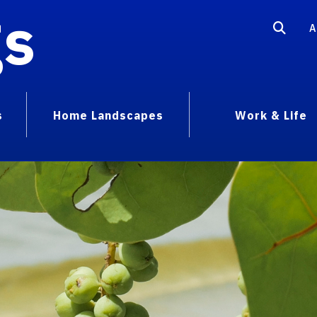
gs
A
s
Home Landscapes
Work & Life