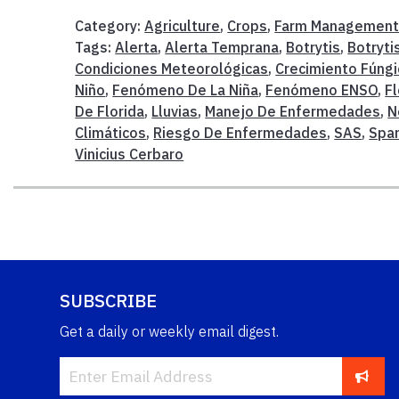
Category:
Agriculture
,
Crops
,
Farm Managemen
Tags:
Alerta
,
Alerta Temprana
,
Botrytis
,
Botryti
Condiciones Meteorológicas
,
Crecimiento Fúngi
Niño
,
Fenómeno De La Niña
,
Fenómeno ENSO
,
Fl
De Florida
,
Lluvias
,
Manejo De Enfermedades
,
N
Climáticos
,
Riesgo De Enfermedades
,
SAS
,
Spa
Vinicius Cerbaro
SUBSCRIBE
Get a daily or weekly email digest.