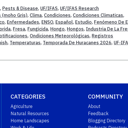
t
,
Pests & Disease
,
UF/IFAS
,
UF/IFAS Research
s (moho Gris)
,
Clima
,
Condiciones
,
Condiciones Climaticas
,
co
,
Enfermedades
,
ENSO
,
Español
,
Estudio
,
Fenómeno De E
orida
,
Fresa
,
Fungicida
,
Hongo
,
Hongos
,
Industria De La Fr
otificaciones
,
Ondiciones Meteorológicas
,
Registros
nish
,
Temperaturas
,
Temporada De Huracanes 2026
,
UF-IF
CATEGORIES
COMMUNITY
Agriculture
About
Natural Resources
Feedback
Home Landscapes
Blogging Directory
Work & Life
Podcasts Directory