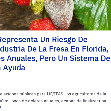
Representa Un Riesgo De
ustria De La Fresa En Florida,
es Anuales, Pero Un Sistema De
n Ayuda
relaciones públicas para UF/IFAS Los agricultores de la
500 millones de dólares anuales, acaban de finalizar una
E