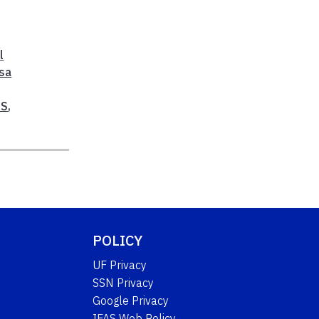
l
esa
AS
,
POLICY
UF Privacy
SSN Privacy
Google Privacy
IFAS Web Policy