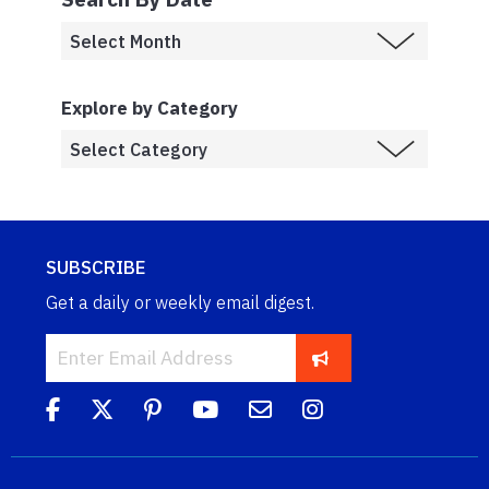
Explore by Category
SUBSCRIBE
Get a daily or weekly email digest.