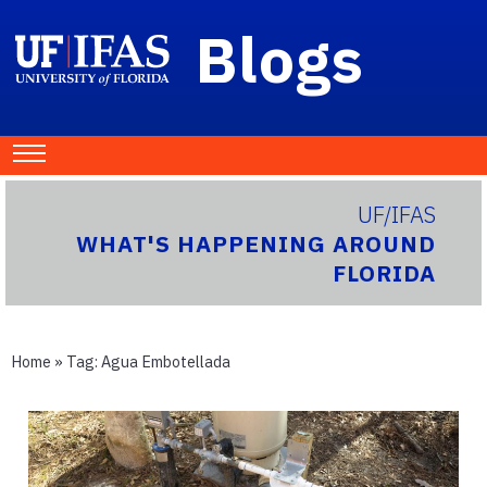
Blogs
UF/IFAS
WHAT'S HAPPENING AROUND
FLORIDA
Home
» Tag:
Agua Embotellada