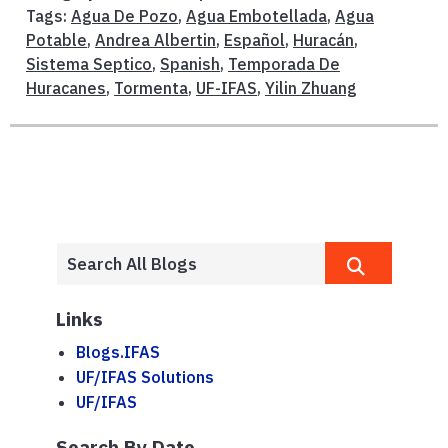
Tags:
Agua De Pozo
,
Agua Embotellada
,
Agua
Potable
,
Andrea Albertin
,
Español
,
Huracán
,
Sistema Septico
,
Spanish
,
Temporada De
Huracanes
,
Tormenta
,
UF-IFAS
,
Yilin Zhuang
Links
Blogs.IFAS
UF/IFAS Solutions
UF/IFAS
Search By Date